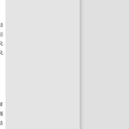
结
起
化
化
算
预
达