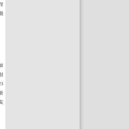
程
期
加
创
3
新
实