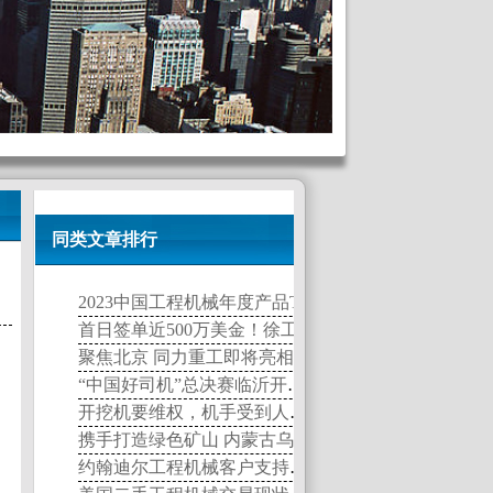
同类文章排行
2023中国工程机械年度产品TOP50”榜单发布
首日签单近500万美金！徐工品牌闪耀2018非洲宝马展！
聚焦北京 同力重工即将亮相BICES 2017
“中国好司机”总决赛临沂开战，看四站晋级学员巅峰对决！
开挖机要维权，机手受到人身伤害谁负责？
携手打造绿色矿山 内蒙古乌海露天煤矿采购50台PowerROC T40钻机
约翰迪尔工程机械客户支持经理肖伟群：精耕服务打造伙伴式客户关系