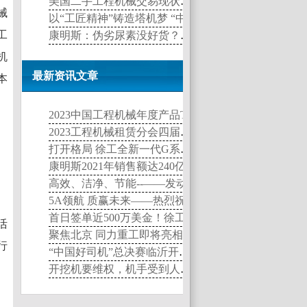
美国二手工程机械交易现状报告（1）
械
以“工匠精神”铸造塔机梦 “中联杯”首届全国塔吊技能总决赛在常德举行
工
康明斯：伪劣尿素没好货？其实还有可能闯大祸！
机
最新资讯文章
本
2023中国工程机械年度产品TOP50”榜单发布
2023工程机械租赁分会四届一次会员代表大会暨租赁行业峰会举行
打开格局 徐工全新一代G系列产品重塑行业核心价值
康明斯2021年销售额达240亿美元，同比增长21%
高效、洁净、节能--――发动机“健康卫士”滤清器
5A领航 质赢未来——热烈祝贺中辰伟业日立5A产品新春订货会圆满成功
首日签单近500万美金！徐工品牌闪耀2018非洲宝马展！
活
聚焦北京 同力重工即将亮相BICES 2017
行
“中国好司机”总决赛临沂开战，看四站晋级学员巅峰对决！
开挖机要维权，机手受到人身伤害谁负责？