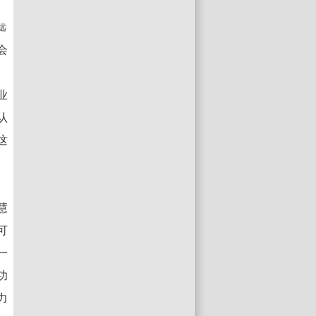
远
会
业
认
这
慧
可
一
功
力