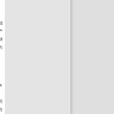
础
产
耕
力
海
司
在